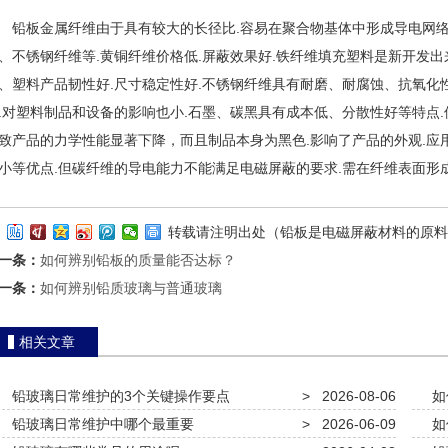
板金属纤维由于具有较大的长径比.容易在聚合物基体中形成导电网络.
、不锈钢纤维等.黄铜纤维价格低.屏蔽效果好.铁纤维填充塑料是新开发出
、塑料产品韧性好.尺寸稳定性好.不锈钢纤维具有耐磨、耐腐蚀、抗氧化
.对塑料制品和设备的影响也小.石墨、碳黑具有成本低、分散性好等特点
致产品的力学性能显著下降，而且制品本身为黑色.影响了产品的外观.应
小等优点.但碳纤维的导电能力不能满足电磁屏蔽的要求.需在纤维表面形成
转载请注明出处（铅板是电磁屏蔽材料的原料
一条：
如何辨别铅板的质量能否达标？
一条：
如何辨别铅质玻璃与普通玻璃
相关文章
铅玻璃日常维护的3个关键操作要点
>
2026-08-06
如
铅玻璃日常维护中哪个最重要
>
2026-06-09
如