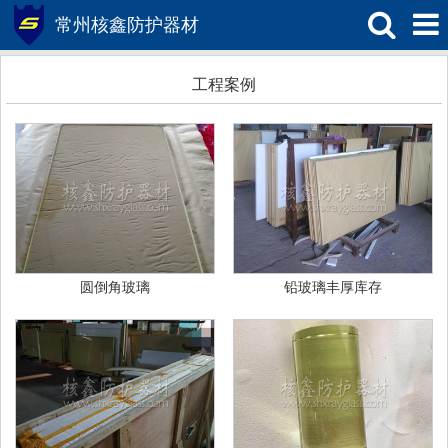
常州核鑫防护器材
工程案例
圆倒角玻璃
铅玻璃丰厚库存