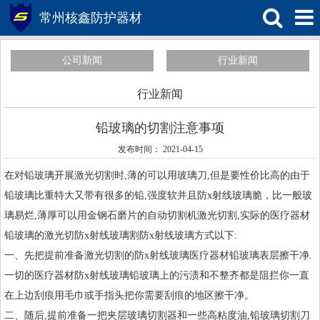
常州核鑫防护器材
公司新闻
行业新闻
行业新闻
铅玻璃的切割注意事项
发布时间： 2021-04-15
在对
铅玻璃
开展激光切割时,薄的可以用玻璃刀,但是要性价比高的由于
铅玻璃比重特大又带有很多的铅,强度软并且防x射线玻璃脆，比一般玻
璃易烂,薄厚可以用金钢石磨片的自动切割机激光切割,实际的医疗器材
铅玻璃的激光切防x射线玻璃割防x射线玻璃方式以下:
一、先把提前准备激光切割的防x射线玻璃医疗器材铅玻璃表层擦干净.
一切的医疗器材防x射线玻璃铅玻璃上的污渍和不整齐都是阻拦你一直
在上边刮痕用毛巾或手指头把你需要刮痕的地区擦干净。
二、随后,提前准备一把夹层玻璃切割器和一些高粘度油,铅玻璃切割刀