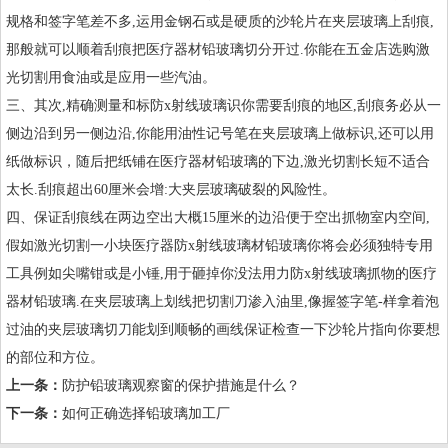
规格和签字笔差不多,运用金钢石或是硬质的沙轮片在夹层玻璃上刮痕,
那般就可以顺着刮痕把医疗器材铅玻璃切分开过.你能在五金店选购激
光切割用食油或是应用一些汽油。
三、其次,精确测量和标防x射线玻璃识你需要刮痕的地区,刮痕务必从一
侧边沿到另一侧边沿,你能用油性记号笔在夹层玻璃上做标识,还可以用
纸做标识，随后把纸铺在医疗器材铅玻璃的下边,激光切割长短不适合
太长.刮痕超出60厘米会增:大夹层玻璃破裂的风险性。
四、保证刮痕线在两边空出大概15厘米的边沿便于空出抓物室内空间,
假如激光切割一小块医疗器防x射线玻璃材铅玻璃你将会必须独特专用
工具例如尖嘴钳或是小锤,用于砸掉你没法用力防x射线玻璃抓物的医疗
器材铅玻璃.在夹层玻璃上划线把切割刀渗入油里,像握签字笔-样拿着泡
过油的夹层玻璃切刀能划到顺畅的画线保证检查一下沙轮片指向你要想
的部位和方位。
上一条：
防护铅玻璃观察窗的保护措施是什么？
下一条：
如何正确选择铅玻璃加工厂