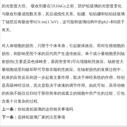
的光密度大些。·吸收剂量在5X10aGy之前，防护铅玻璃的光密度变化
与吸收剂量成指数关系，其后成线性关系。铅硼、铅铝硼和铅铝硅玻璃
丁辐照后有吸收带825t.tm(1.5eV)，这可能和玻璃结构中的pb2+和B原子
有关。
对人体细胞的损伤，只限于个体本身，引起躯体效应。而对生殖细胞的
损伤，则影响受照个体的后代而产生遗传效应。单个或小量细胞受到辐
射损伤(主要是染色体畸变，基因突变等)可出现随机性效应。辐射使大
量细胞或受到破坏即可导致非随机性效应。在辐射损伤的发展过程中，
机体的应答反应则进一步起着主要作用，取决于神经系统的作用，特别
是高级神经活动，其次是取决于体液的调节作用。由此可知，高等动物
的疾病不能仅仅归结于那些简单的或孤立的细胞中所产生的过程，它包
含着十分复杂的过程。
上一条：
你知道铅玻璃的这些相关事项吗
下一条：
选择铅玻璃厂家的注意事项