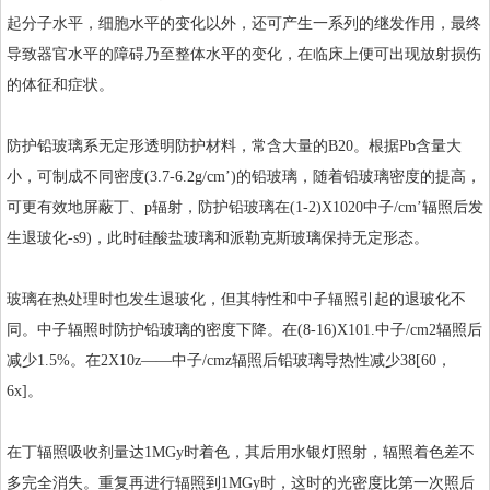
起分子水平，细胞水平的变化以外，还可产生一系列的继发作用，最终
导致器官水平的障碍乃至整体水平的变化，在临床上便可出现放射损伤
的体征和症状。
防护
铅玻璃
系无定形透明防护材料，常含大量的B20。根据Pb含量大
小，可制成不同密度(3.7-6.2g/cm’)的铅玻璃，随着铅玻璃密度的提高，
可更有效地屏蔽丁、p辐射，防护铅玻璃在(1-2)X1020中子/cm’辐照后发
生退玻化-s9)，此时硅酸盐玻璃和派勒克斯玻璃保持无定形态。
玻璃在热处理时也发生退玻化，但其特性和中子辐照引起的退玻化不
同。中子辐照时防护铅玻璃的密度下降。在(8-16)X101.中子/cm2辐照后
减少1.5%。在2X10z——中子/cmz辐照后铅玻璃导热性减少38[60，
6x]。
在丁辐照吸收剂量达1MGy时着色，其后用水银灯照射，辐照着色差不
多完全消失。重复再进行辐照到1MGy时，这时的光密度比第一次照后