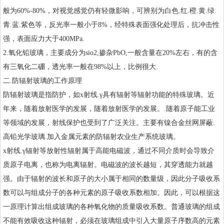
般为60%-80%，对视觉感觉仍有轻微影响，可辨别为白色.红.橙.黄.绿.
青.蓝.紫色等，反光率一般小于8%，经特殊表面强化处理后，抗冲击性
强，表面应力大于400MPa.
2.氧化
铅玻璃
，主要成分为sio2,掺杂PbO,一般含量在20%左右，有的含
有三氧化二硼，透光率一般在98%以上，比例很大.
二.防辐射玻璃的工作原理
防辐射玻璃是指防护，如x射线.γ具有辐射等辐射功能的特殊玻璃。近
年来，随着放射医学的发展，随着放射医学的发展。.随着原子能工业
等领域的发展，射线保护也受到了广泛关注。主要有镍合金丝网屏蔽.
高铅光学玻璃.加入金属元素的防辐射农业生产系统玻璃。
x射线.γ辐射等放射性辐射属于高能电磁波，通过不同介质时会导致介
质原子电离，也称为电离辐射。电磁波的波长越短，其穿透能力就越
强。由于辐射的波长和原子的大小属于相同的数量级，因此分子吸收系
数可以与组成分子的各种元素的原子吸收系数相加。因此，可以根据这
一原理计算出组成玻璃的各种氧化物的质量吸收系数。普通玻璃的组成
不能有效吸收这种辐射，必须在玻璃组成中引入大量原子序数高的元素