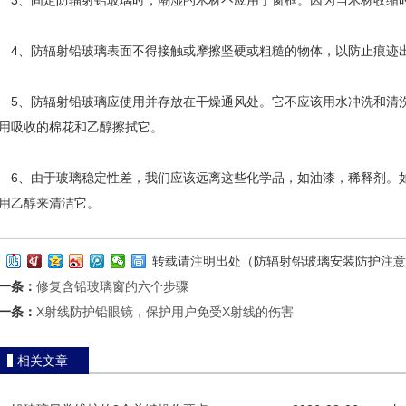
、固定防辐射铅玻璃时，潮湿的木材不应用于窗框。因为当木材收缩
、防辐射铅玻璃表面不得接触或摩擦坚硬或粗糙的物体，以防止痕迹
、防辐射铅玻璃应使用并存放在干燥通风处。它不应该用水冲洗和清洗
用吸收的棉花和乙醇擦拭它。
、由于玻璃稳定性差，我们应该远离这些化学品，如油漆，稀释剂。如
用乙醇来清洁它。
转载请注明出处（防辐射铅玻璃安装防护注意
一条：
修复含铅玻璃窗的六个步骤
一条：
X射线防护铅眼镜，保护用户免受X射线的伤害
相关文章